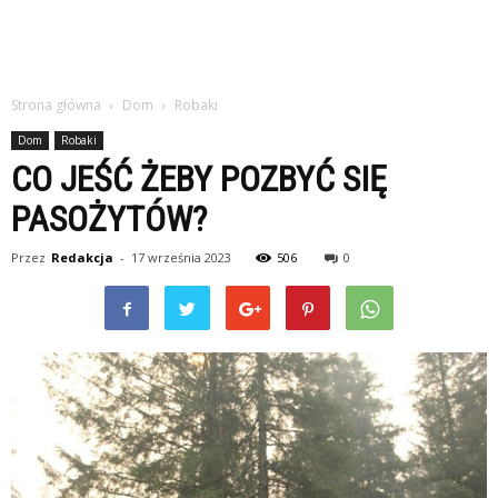
Strona główna
Dom
Robaki
Dom
Robaki
CO JEŚĆ ŻEBY POZBYĆ SIĘ
PASOŻYTÓW?
Przez
Redakcja
-
17 września 2023
506
0