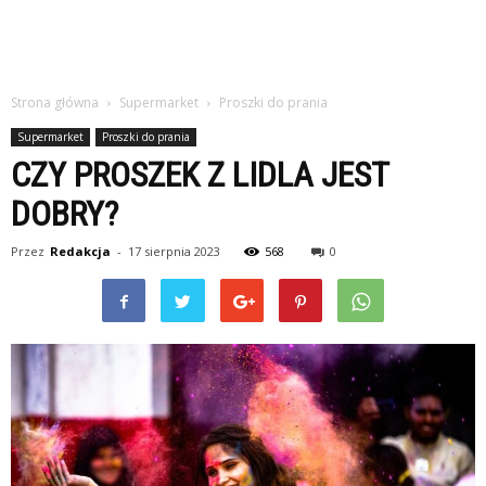
Strona główna
Supermarket
Proszki do prania
Supermarket
Proszki do prania
CZY PROSZEK Z LIDLA JEST
DOBRY?
Przez
Redakcja
-
17 sierpnia 2023
568
0