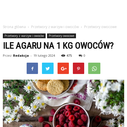
Strona główna
Przetwory z warzyw i owoców
Przetwory owocowe
Przetwory z warzyw i owoców
Przetwory owocowe
ILE AGARU NA 1 KG OWOCÓW?
Przez
Redakcja
-
19 lutego 2024
475
0