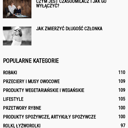
CZYM JEST CZASOUMILACZ I JAK GO
WYŁĄCZYĆ?
JAK ZMIERZYĆ DŁUGOŚĆ CZŁONKA
POPULARNE KATEGORIE
110
ROBAKI
109
PRZECIERY I MUSY OWOCOWE
109
PRODUKTY WEGETARIAŃSKIE I WEGAŃSKIE
105
LIFESTYLE
100
PRZETWORY RYBNE
100
PRODUKTY SPOŻYWCZE, ARTYKUŁY SPOŻYWCZE
97
ROLKI, ŁYŻWOROLKI