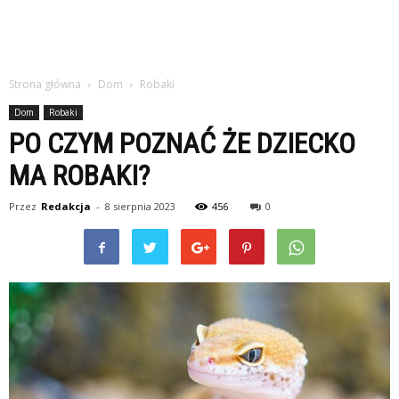
Strona główna
Dom
Robaki
Dom
Robaki
PO CZYM POZNAĆ ŻE DZIECKO
MA ROBAKI?
Przez
Redakcja
-
8 sierpnia 2023
456
0